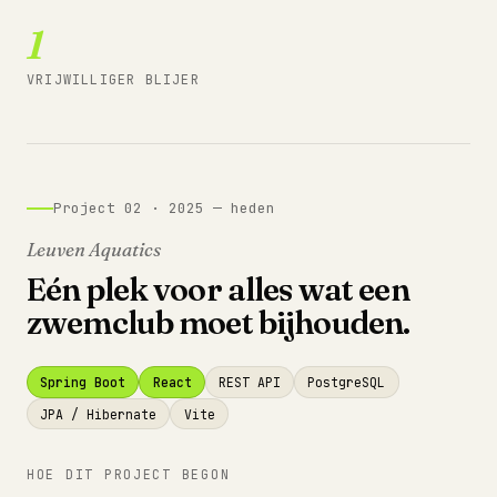
1
VRIJWILLIGER BLIJER
Project 02 · 2025 — heden
Leuven Aquatics
Eén plek voor alles wat een
zwemclub moet bijhouden.
Spring Boot
React
REST API
PostgreSQL
JPA / Hibernate
Vite
HOE DIT PROJECT BEGON