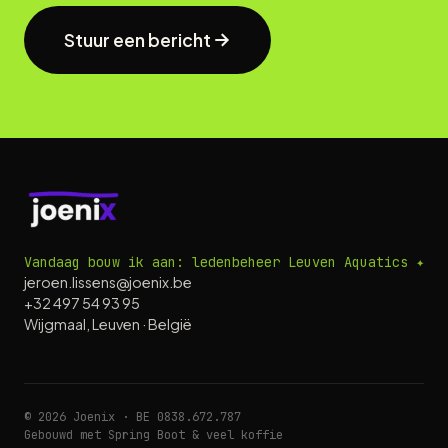
Stuur een bericht
Vandaag bouw ik aan: ledenbeheer Leuven Aquatics ✦
jeroen.lissens@joenix.be
+32 497 54 93 95
Wijgmaal, Leuven · België
©
2026
Joenix · BE 0838.672.787
Gebouwd met Spring Boot & veel koffie