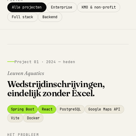
Alle projecten
Enterprise
KMO & non-profit
Full stack
Backend
Project 01 · 2024 — heden
Leuven Aquatics
Wedstrijdinschrijvingen,
eindelijk zonder Excel.
Spring Boot
React
PostgreSQL
Google Maps API
Vite
Docker
HET PROBLEEM