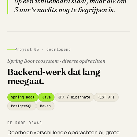
op een whiteboard staat, maar die om
3 uur 's nachts nog te begrijpen is.
Project 05 · doorlopend
Spring Boot ecosystem · diverse opdrachten
Backend-werk dat lang
meegaat.
Spring Boot
Java
JPA / Hibernate
REST API
PostgreSQL
Maven
DE RODE DRAAD
Doorheen verschillende opdrachten bij grote